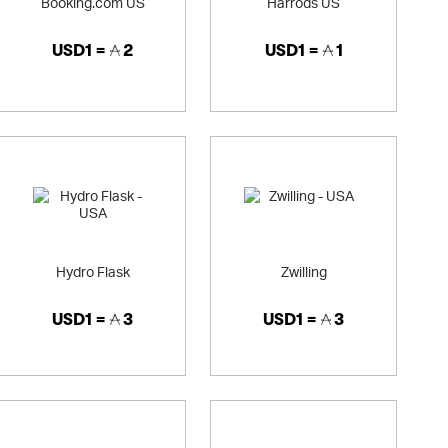
Booking.com US
Harrods US
USD1 =
2
USD1 =
1
Hydro Flask
Zwilling
USD1 =
3
USD1 =
3