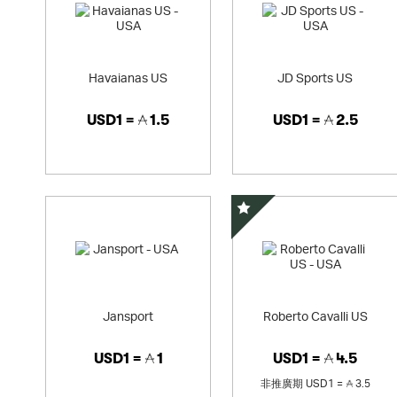
Havaianas US
JD Sports US
USD1 =
1.5
USD1 =
2.5
精選優惠
Jansport
Roberto Cavalli US
USD1 =
1
USD1 =
4.5
非推廣期
USD1 =
3.5