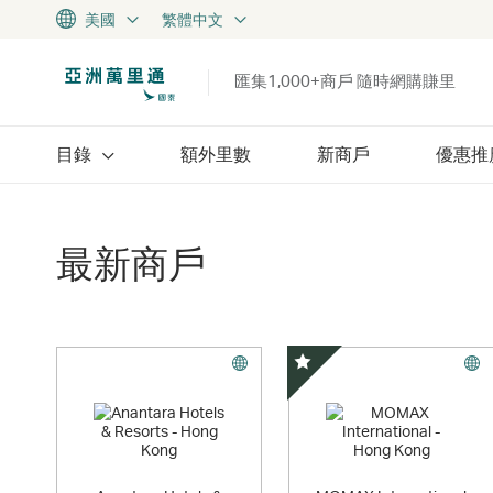
美國
繁體中文
匯集1,000+商戶 隨時網購賺里
目錄
額外里數
新商戶
優惠推
最新商戶
精選優惠