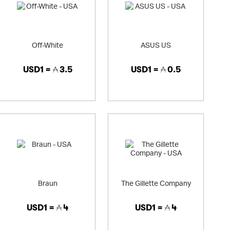
Off-White
ASUS US
USD1 =
3.5
USD1 =
0.5
Braun
The Gillette Company
USD1 =
4
USD1 =
4