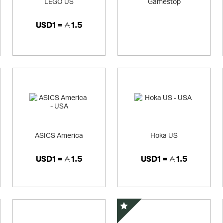
LEGO US
Gamestop
USD1 =
1.5
ASICS America
Hoka US
USD1 =
1.5
USD1 =
1.5
精選優惠