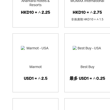
Anantara Hotels &
MOMAX International
Resorts
HKD10 =
2.25
HKD10 =
2.75
非推廣期
HKD10 =
1.5
Marmot
Best Buy
USD1 =
2.5
最多
USD1 =
0.25