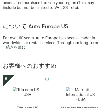
associated purchase taxes in your region (This may
include but not be limited to VAT, GST etc).
について Auto Europe US
For over 60 years, Auto Europe has been a leader in
worldwide car rental services. Through our long-term
+ 続きを読む
relationships with top suppliers like Hertz, Avis,
Enterprise, Europcar, National, Budget, Dollar,
Buchbinder and Peugeot we offer travelers the best rates
at 20,000 pickup locations in over 180 countries
お客様へのおすすめ
worldwide.
スペシャルオファー
Trip.com US
Marriott International