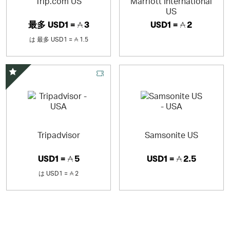
Trip.com US
Marriott International
US
最多
USD1 =
3
USD1 =
2
は
最多
USD1 =
1.5
スペシャルオファー
Tripadvisor
Samsonite US
USD1 =
5
USD1 =
2.5
は
USD1 =
2