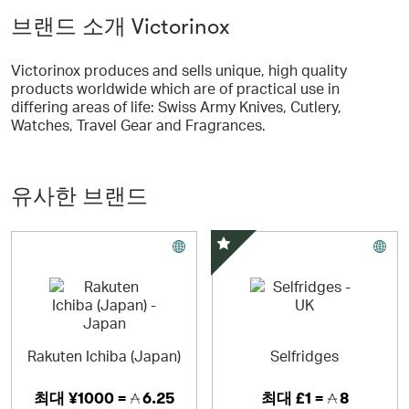
브랜드 소개 Victorinox
Victorinox produces and sells unique, high quality
products worldwide which are of practical use in
differing areas of life: Swiss Army Knives, Cutlery,
Watches, Travel Gear and Fragrances.
유사한 브랜드
스페셜 오퍼
Rakuten Ichiba (Japan)
Selfridges
최대
¥1000 =
6.25
최대
£1 =
8