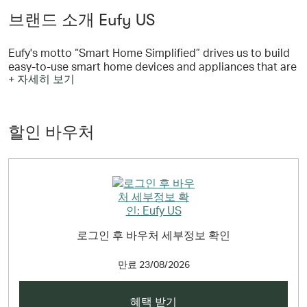
브랜드 소개 Eufy US
Eufy's motto “Smart Home Simplified” drives us to build
easy-to-use smart home devices and appliances that are
+ 자세히 보기
designed to enhance your life. As a part of Anker
Innovations, Eufy designs and builds robot vacuum,
security cameras, smart video doorbells, and baby
monitors to free millions of families around the world
할인 바우처
from worries.
로그인 후 바우처 세부정보 확인
만료
23/08/2026
혜택 받기