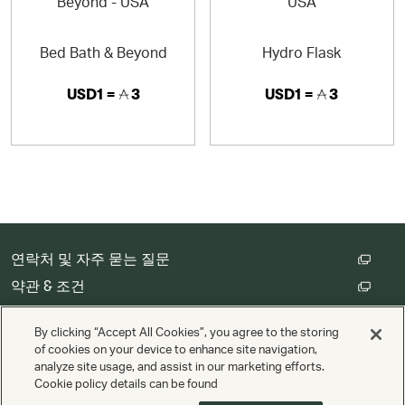
Bed Bath & Beyond
Hydro Flask
USD1 =
3
USD1 =
3
연락처 및 자주 묻는 질문
약관 & 조건
고객 개인정보 처리방침
By clicking “Accept All Cookies”, you agree to the storing
쿠키 설정
of cookies on your device to enhance site navigation,
analyze site usage, and assist in our marketing efforts.
Cookie policy details can be found
저작권 © Cathay Pacific Airways Limited 國泰航空有限公司