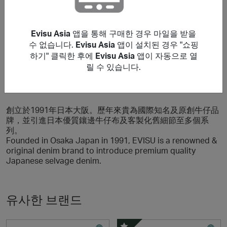
Using a voucher/coupon code not displayed on this site
may invalidate your reward. Rewards and are not
calculated on postage / handling / delivery costs or
Evisu Asia
앱을 통해 구매한 경우 마일을 받을
associated purchase taxes in your region (This may
수 없습니다.
Evisu Asia
앱이 설치된 경우 "쇼핑
include but not be limited to VAT, GST etc).
하기" 클릭한 후에
Evisu Asia
앱이 자동으로 열
릴 수 있습니다.
브랜드 소개 Evisu Asia
創立於1991年日本大阪。歷年來貴為國際知名及原創牛仔品
牌，並引進日本優質鑲邊牛仔布及客製化舊細節至多個系
列。
Founded in Osaka Japan in 1991, EVISU is a renowned &
original denim brand to introduce premium quality
Japanese selvage denim.
유사한 브랜드