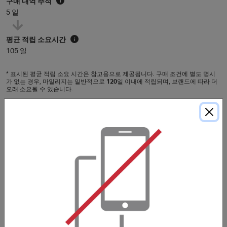
구매 내역 추적
i
5 일
평균 적립 소요시간
i
105 일
* 표시된 평균 적립 소요 시간은 참고용으로 제공됩니다. 구매 조건에 별도 명시
가 없는 경우, 마일리지는 일반적으로
120
일 이내에 적립되며, 브랜드에 따라 더
오래 소요될 수 있습니다.
구매 조건
透過ATM/超商代碼/信用卡付款後，必需手動返回商戶頁
面，訂單才會被有效追蹤及獲得獎勵。
In order for your purchase to be tracked and receive
reward successfully, you will have to manually return to
the merchant if you have chosen payment via
ATM/convenience store code/credit card.
***