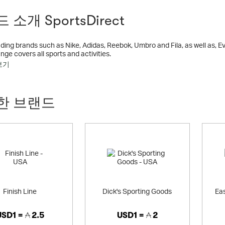
 소개 SportsDirect
ading brands such as Nike, Adidas, Reebok, Umbro and Fila, as well as, 
nge covers all sports and activities.
보기
our many retail outlets, www.sportsdirect.com not only allows you to acce
ered to your door the very next day.
한 브랜드
Finish Line
Dick's Sporting Goods
Ea
USD1 =
2.5
USD1 =
2