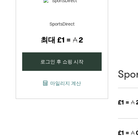
SportsDirect
최대
£1 =
2
로그인 후 쇼핑 시작
Spor
마일리지 계산
£1 =
£1 =
0