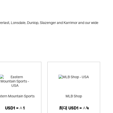
Everlast, Lonsdale, Dunlop, Slazenger and Karrimor and our wide
ss all the great brands you will see in our stores but have
stern Mountain Sports
MLB Shop
USD1 =
1
최대
USD1 =
4