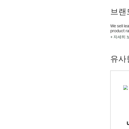
브랜드
We sell le
product ra
+ 자세히 
Alongside 
them deliv
유사