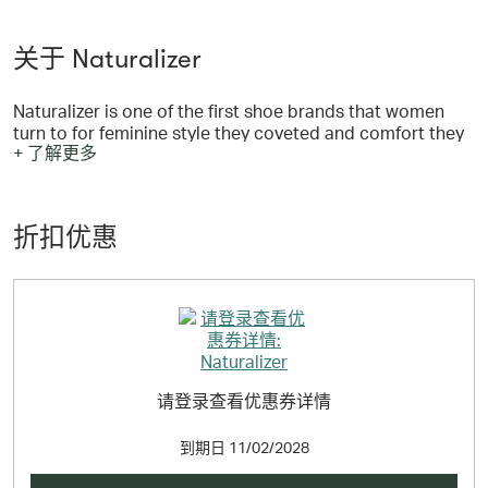
关于 Naturalizer
Naturalizer is one of the first shoe brands that women
turn to for feminine style they coveted and comfort they
+ 了解更多
thought was impossible to attain.
折扣优惠
Naturalizer.com also carries exclusive styles that are only
available on the official brand site and in Naturalizer
retail stores, so customers will be able to shop for styles
that can’t be found anywhere else!
请登录查看优惠券详情
到期日
11/02/2028