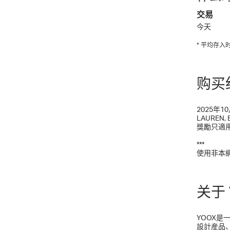
交易
今天
* 平均存
购买
2025年1
LAUREN, 
獎勵只適
***
使用非本
关于 
YOOX
設計産品