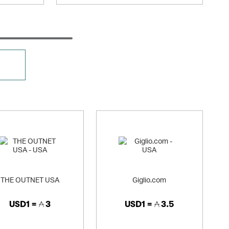
THE OUTNET USA
Giglio.com
USD1 =
3
USD1 =
3.5