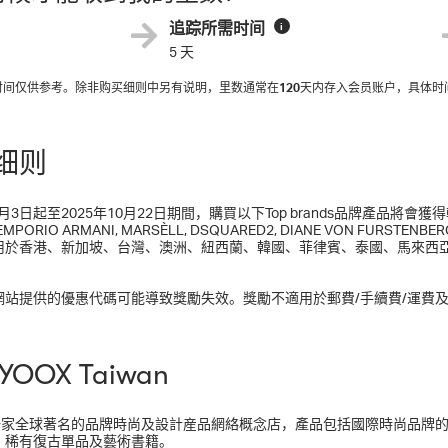
追踪所需时间
i
5 天
入时间仅供参考。除非购买细则中另有说明，里数通常在
120
天内存入会员账户，具体时
细则
0月3日起至2025年10月22日期間，購買以下Top brands品牌產品將會獲得較少獎勵
EMPORIO ARMANI, MARSÈLL, DSQUARED2, DIANE VON FURSTENBE
用於香港、新加坡、台灣、澳洲、紐西蘭、韓國、菲律賓、泰國、馬來西
網站提供的優惠代碼可能導致獎勵失效。獎勵不適用於郵費/手續費/運費
YOOX Taiwan
是一家全球著名的品牌時尚及設計産品網絡概念店，產品包括國際時尚品牌的往
、稀有復古單品及藝術書籍。