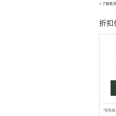
YOOX is th
+ 了解更
end-of-sea
unique ass
折扣
*受条