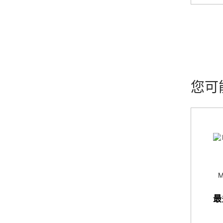
您可
M
最