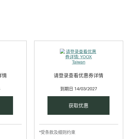
llections by prestigious designers, a carefully selected range of
ibles to capsule collections by cutting-edge designers and a
详情
请登录查看优惠券详情
6
到期日
14/03/2027
获取优惠
*受条款及细则约束