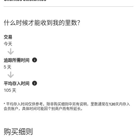
什么时候才能收到我的里数？
交易
今天
追踪所需时间
i
5 天
平均存入时间
i
105 天
* 平均存入时间仅供参考。除非购买细则中另有说明，里数通常在
120
天内存入
会员账户，具体时间可能因个别商户而有所延长。
购买细则