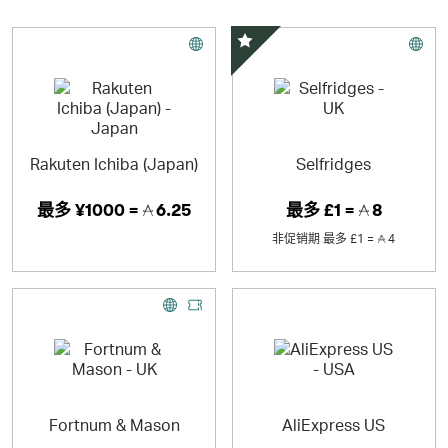
Temu fue fundado en Boston, Massachusetts en 2022.
精选优惠
Rakuten Ichiba (Japan)
Selfridges
最多
¥1000 =
6.25
最多
£1 =
8
非促销期
最多
£1 =
4
Fortnum & Mason
AliExpress US