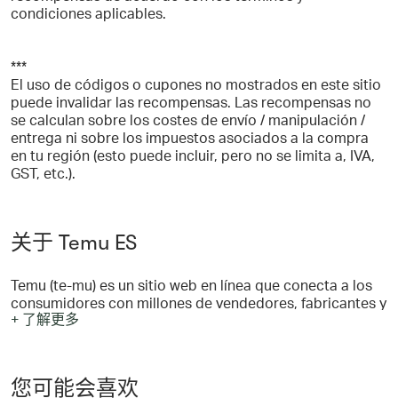
condiciones aplicables.
***
El uso de códigos o cupones no mostrados en este sitio
puede invalidar las recompensas. Las recompensas no
se calculan sobre los costes de envío / manipulación /
entrega ni sobre los impuestos asociados a la compra
en tu región (esto puede incluir, pero no se limita a, IVA,
GST, etc.).
关于 Temu ES
Temu (te-mu) es un sitio web en línea que conecta a los
consumidores con millones de vendedores, fabricantes y
+ 了解更多
marcas de todo el mundo con la misión de
empoderarlos para que vivan su vida de la mejor manera.
Temu se compromete a ofrecer los productos de calidad
más asequibles para permitir a los consumidores y
您可能会喜欢
vendedores cumplir sus sueños en un entorno inclusivo.