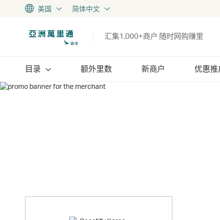
美国
简体中文
汇集1,000+商户 随时网购赚里
目录
额外里数
新商户
优惠推