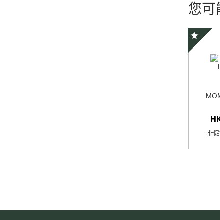
您可
精选优惠
MOM
H
非促