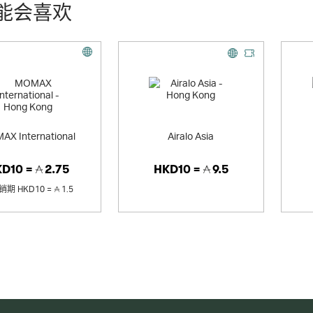
能会喜欢
AX International
Airalo Asia
KD10 =
2.75
HKD10 =
9.5
销期
HKD10 =
1.5