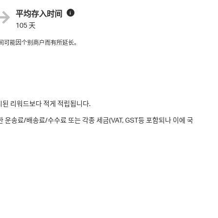
平均存入时间
i
105 天
间可能因个别商户而有所延长。
표시된 리워드보다 적게 적립됩니다.
운송료/배송료/수수료 또는 각종 세금(VAT, GST등 포함되나 이에 국