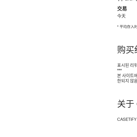
交易
今天
* 平均存
购买
표시된 리워
***
본 사이트에
한되지 않음
关于 C
CASETi