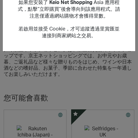
如果您安裝了
Keio Net Shopping
Asia 應用程
どを含みますが、これに限りません）は特典の対象にはな
式，點擊“立即購買”後會導向到該應用程式。請
りません。
注意僅通過網站購物才會獲得里數。
若啟用並接受 Cookie，才可追蹤透過里賞匯並
關於 Keio Net Shopping
連接到商家網站之交易。
(PR) 京王ネットショッピングは、京王百貨店のネットショ
ップです。京王ネットショッピングでは、お中元やお歳
暮、ご返礼品など様々な贈りものをはじめ、ワインや日本
酒などの嗜好品、お菓子、季節に合わせた特集を一年通し
てお楽しみいただけます。
您可能會喜歡
精選優惠