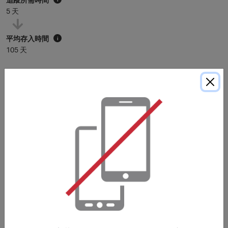
5 天
平均存入時間
i
105 天
* 平均存入時間僅供參考。除非購買細則中另有說明，里數通常在
120
天內存入
會員賬戶，具體時間可能因個別商戶而有所延長。
購買細則
・ギフトカード・商品券の購入は特典の対象外です。
・ご注文内容に変更があった場合は特典の対象外になりま
す。
***
このサイトで掲載していないバウチャー、クーポンコード
を使用した場合、ご購入が特典の対象外になる場合があり
ます。郵便料金、手数料、配送料及び、お客様がお住いの
地域で発生するご購入に関わる税（付加価値税、消費税な