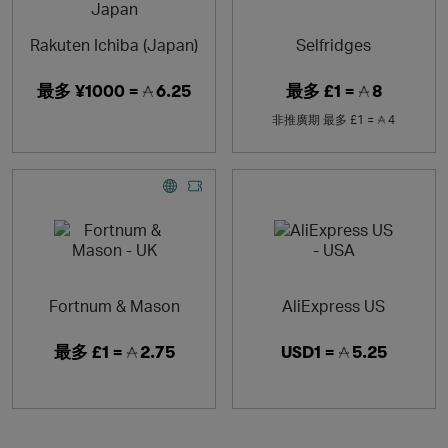
Rakuten Ichiba (Japan)
Selfridges
最多
¥1000 =
6.25
最多
£1 =
8
非推廣期
最多
£1 =
4
Fortnum & Mason
AliExpress US
最多
£1 =
2.75
USD1 =
5.25