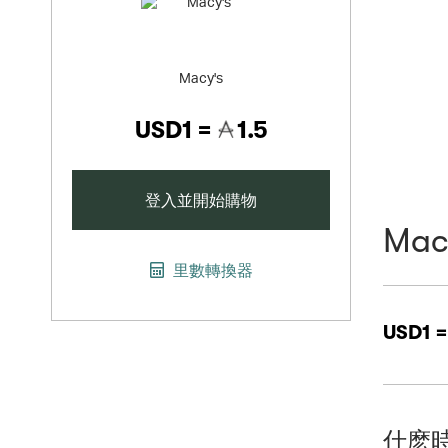
Macy's
USD1 =
1.5
登入並開始購物
Mac
里數轉換器
USD1 
什麽