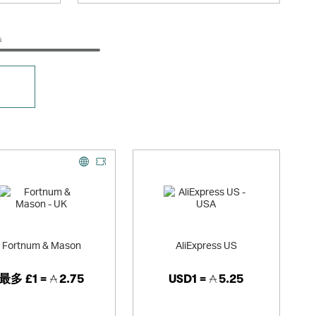
券
Fortnum & Mason
AliExpress US
最多
£1 =
2.75
USD1 =
5.25