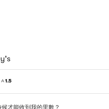
y's
=
1.5
時候才能收到我的里數？