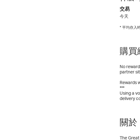
交易
今天
* 平均存
購買
No rewards
partner si
Rewards w
***
Using a vo
delivery c
關於 
The Great 