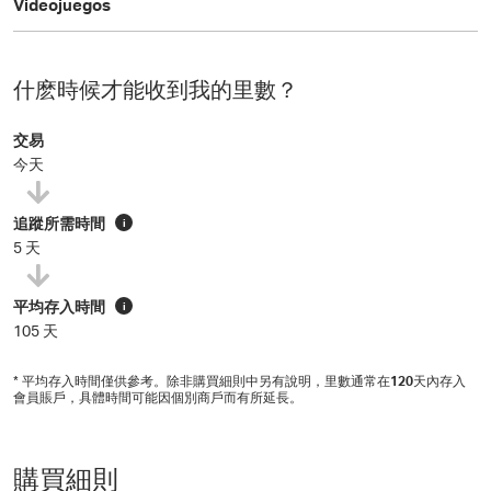
Videojuegos
什麽時候才能收到我的里數？
交易
今天
追蹤所需時間
i
5 天
平均存入時間
i
105 天
* 平均存入時間僅供參考。除非購買細則中另有說明，里數通常在
120
天內存入
會員賬戶，具體時間可能因個別商戶而有所延長。
購買細則