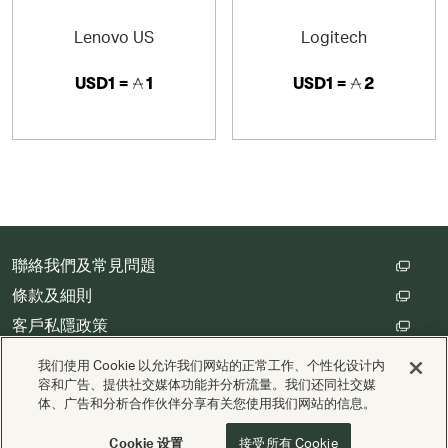
Lenovo US
Logitech
USD1 =
1
USD1 =
2
聯絡我們及常見問題
條款及細則
客戶私隱政策
數碼存根設定
我们使用 Cookie 以允许我们网站的正常工作、个性化设计内
容和广告、提供社交媒体功能并分析流量。我们还同社交媒
体、广告和分析合作伙伴分享有关您使用我们网站的信息。
版權 © Cathay Pacific Airways Limited 國泰航空有限公司
由
Valuedynamx
支援
Cookie 设置
接受所有 Cookie