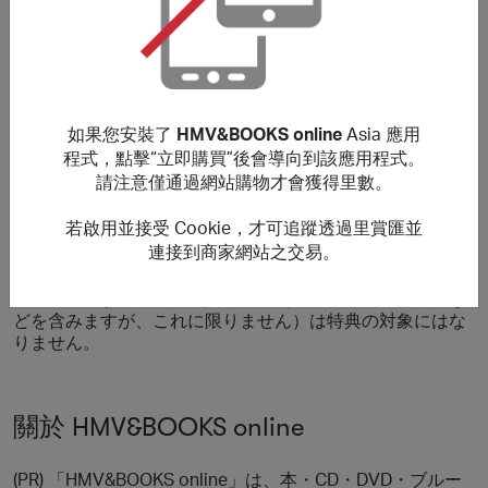
・Digital contents such as e-books
・Gift certificates
・Tickets
※If you reserve the item before release, the purchase will
be valid after the item would be released and the delivery
would be completed.
如果您安裝了
HMV&BOOKS online
Asia 應用
Purchases those made via Worldshopping from outside
程式，點擊“立即購買”後會導向到該應用程式。
Japan is not rewardable.
請注意僅通過網站購物才會獲得里數。
***
若啟用並接受 Cookie，才可追蹤透過里賞匯並
このサイトで掲載していないバウチャー、クーポンコード
連接到商家網站之交易。
を使用した場合、ご購入が特典の対象外になる場合があり
ます。郵便料金、手数料、配送料及び、お客様がお住いの
地域で発生するご購入に関わる税（付加価値税、消費税な
どを含みますが、これに限りません）は特典の対象にはな
りません。
關於 HMV&BOOKS online
(PR) 「HMV&BOOKS online」は、本・CD・DVD・ブルー