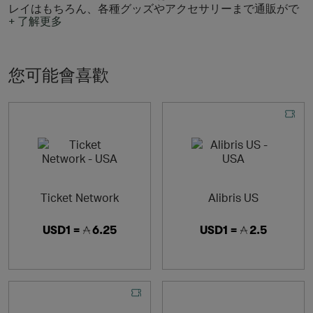
レイはもちろん、各種グッズやアクセサリーまで通販がで
+ 了解更多
きるオンラインショップです。ポイントは店舗、ネット共
通で使えます。本・CDやDVD・ブルーレイの通販なら
HMV&BOOKS onlineです。
您可能會喜歡
HMV&BOOKS online With over 2.8million items of Books,
CDs, DVDs & Blu-ray, Games, Goods, Accessories etc!
Multiple payment & delivery options for our customers’
satisfaction!
Ticket Network
Alibris US
USD1 =
6.25
USD1 =
2.5