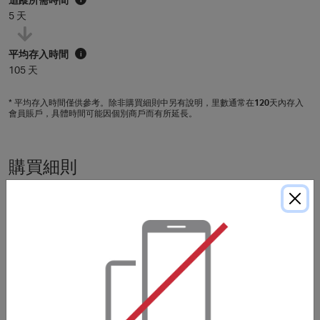
5 天
平均存入時間
i
105 天
* 平均存入時間僅供參考。除非購買細則中另有說明，里數通常在
120
天內存入
會員賬戶，具體時間可能因個別商戶而有所延長。
購買細則
電子書籍などのデジタルコンテンツ、ギフト券、チケット
等の金券類は特典の対象外です。
※発売前の商品を予約した場合、商品が実際に発売され、
配送が完了した後に特典が表示されます。
日本国外からWorldshoppingを利用してのお買い物は特典
の対象外です。
No reward will be given on purchase of the items in
below.