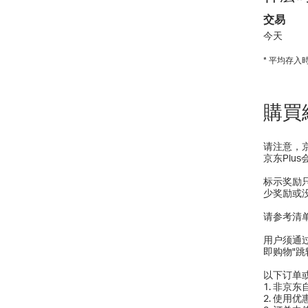
交易
今天
* 平均存
購買
请注意，
京东Plu
标示奖励只
少奖励或
请参考清
用户须通
即购物"
以下订单
1. 非京
2. 使用