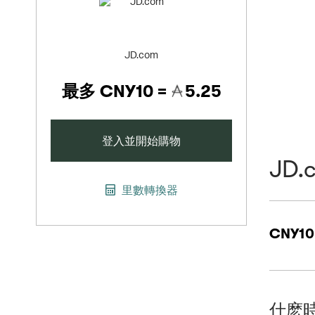
JD.com
最多
CNY10 =
5.25
登入並開始購物
JD.
里數轉換器
CNY10
什麽