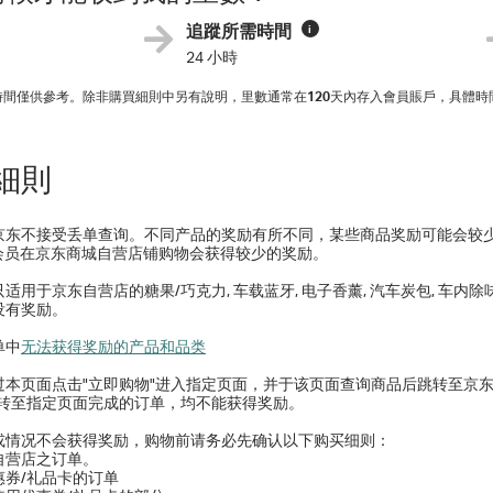
追蹤所需時間
i
24 小時
入時間僅供參考。除非購買細則中另有說明，里數通常在
120
天內存入會員賬戶，具體時
細則
京东不接受丢单查询。不同产品的奖励有所不同，某些商品奖励可能会较
s会员在京东商城自营店铺购物会获得较少的奖励。
适用于京东自营店的糖果/巧克力, 车载蓝牙, 电子香薰, 汽车炭包, 车内
没有奖励。
单中
无法获得奖励的产品和品类
过本页面点击"立即购物"进入指定页面，并于该页面查询商品后跳转至京东 
跳转至指定页面完成的订单，均不能获得奖励。
或情况不会获得奖励，购物前请务必先确认以下购买细则：
东自营店之订单。
优惠券/礼品卡的订单