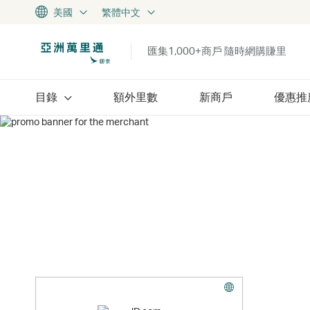
美國
繁體中文
匯集1,000+商戶 隨時網購賺里
目錄
額外里數
新商戶
優惠推