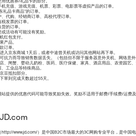
中使用优惠券/礼品卡的部分。
购、手机充值、游戏充值、机票、彩票、电影票等虚拟产品的订单。
“京东礼品卡商品”的订单。
用户、代购、经销商订单、高校代理订单。
增值税发票的订单。
退换货的订单。
品类或活动有可能没有奖励。
用手机红包支付。
买苹果产品。
期付款订单。
客在进入京东商城 1天后，或者中途曾关机或访问其他网站再下单。
由于不可抗力而导致销售数据丢失。（包括但不限于服务器意外关机、网络意
购买云店、闸蟹、婴幼儿奶粉、医药、医疗保健、家具、酒店用品、农资园艺
票、工业品等特殊商品。
单中京豆抵扣部分。
单由下單到完成天数超过55天。
网站提供的优惠代码可能导致奖励失效。奖励不适用于邮费/手续费/运费
JD.com
http://www.jd.com/）是中国B2C市场最大的3C网购专业平台