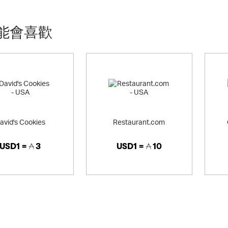
能會喜歡
avid's Cookies
Restaurant.com
USD1 =
3
USD1 =
10