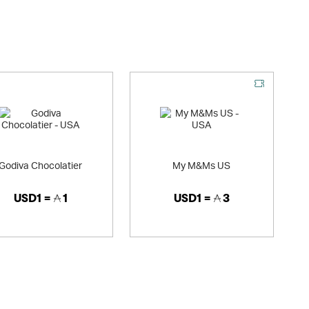
Godiva Chocolatier
My M&Ms US
USD1 =
1
USD1 =
3