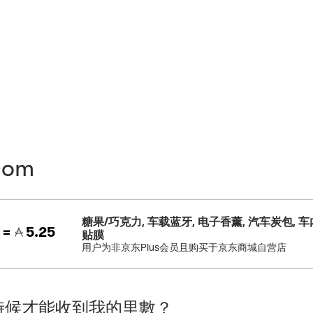
com
糖果/巧克力, 车载蓝牙, 电子香薰, 汽车炭包, 车
 =
5.25
贴膜
用户为非京东Plus会员且购买于京东商城自营店
時候才能收到我的里數？