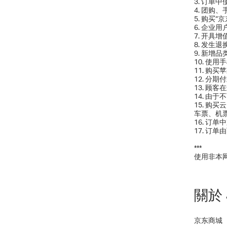
3. 订单
4. 团
5. 购买
6. 企业
7. 开具
8. 发生
9. 新增
10. 使
11. 购
12. 分
13. 顾
14. 
15. 
车票、机
16. 订
17. 订
***
使用非本
關於 
京东商城（