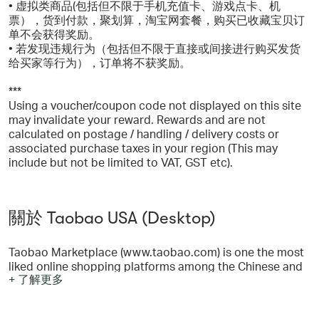
• 虚拟类商品(包括但不限于手机充值卡、游戏点卡、机
票），货到付款，聚划算，淘宝网套餐，购买已收藏宝贝订
单不会获得奖励。
• 若发现违规行为（包括但不限于直接或间接进行购买发货
给买家等行为），订单将不获奖励。
***
Using a voucher/coupon code not displayed on this site
may invalidate your reward. Rewards and are not
calculated on postage / handling / delivery costs or
associated purchase taxes in your region (This may
include but not be limited to VAT, GST etc).
關於 Taobao USA (Desktop)
Taobao Marketplace (www.taobao.com) is one the most
liked online shopping platforms among the Chinese and
+ 了解更多
overseas customers looking for wide ranged and good
valued products. Taobao has grown from a C2C portal to
an integrated e-commerce site with various types of