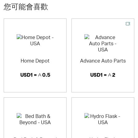
services ranging from B2C, B2B, group buy, and auction
您可能會喜歡
etc.,featuring hundreds of millions of products and
service listings every day.
Home Depot
Advance Auto Parts
USD1 =
0.5
USD1 =
2