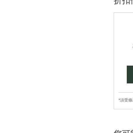
折扣
*須受