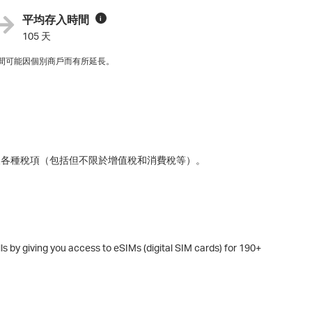
平均存入時間
i
105 天
間可能因個別商戶而有所延長。
及各種稅項（包括但不限於增值稅和消費稅等）。
ills by giving you access to eSIMs (digital SIM cards) for 190+