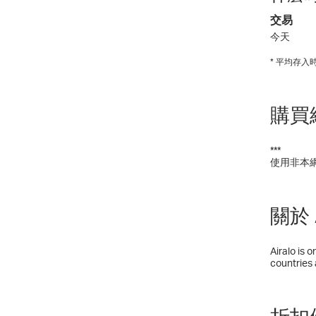
交易
今天
* 平均存
購買
***
使用非本
關於 A
Airalo is 
countries 