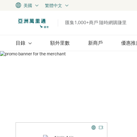
美國
繁體中文
匯集1,000+商戶 隨時網購賺里
目錄
額外里數
新商戶
優惠推