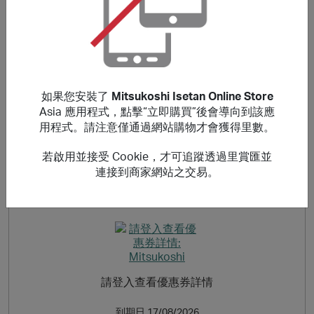
どを含みますが、これに限りません）は特典の対象にはな
りません。
關於 Mitsukoshi Isetan Online Store
如果您安裝了
Mitsukoshi Isetan Online Store
(PR) 三越伊勢丹の公式通販サイトでは、百貨店ならではの
Asia 應用程式，點擊“立即購買”後會導向到該應
人気アイテムや限定品を取り扱っています。
用程式。請注意僅通過網站購物才會獲得里數。
若啟用並接受 Cookie，才可追蹤透過里賞匯並
連接到商家網站之交易。
折扣優惠
請登入查看優惠券詳情
到期日
17/08/2026