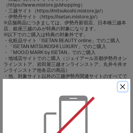
（https://www.mistore.jp/shopping）
・三越サイト（https://mitsukoshi.mistore.jp/）
・伊勢丹サイト（https://isetan.mistore.jp/）
※店舗商品につきましては、伊勢丹新宿店、日本橋三越本
店、銀座三越のみが特典の対象になります。
※以下でのご購入は特典の対象外です。
・化粧品サイト「ISETAN BEAUTY online」でのご購入
・「ISETAN MITSUKOSHI LUXURY」でのご購入
・「MOO:D MARK by ISETAN」でのご購入
・地域店サイトでのご購入（ジェイアール京都伊勢丹オン
ラインストア、岩田屋三越オンラインストア、丸井今井オ
ンラインストア他各店の商品）
・他、対象サイト以外の三越伊勢丹関連サイトのすべてで
のご購入
※日本国外からWorld Shoppingを利用してのお買い物は特
典の対象外です。
***
このサイトで掲載していないバウチャー、クーポンコード
を使用した場合、ご購入が特典の対象外になる場合があり
ます。郵便料金、手数料、配送料及び、お客様がお住いの
地域で発生するご購入に関わる税（付加価値税、消費税な