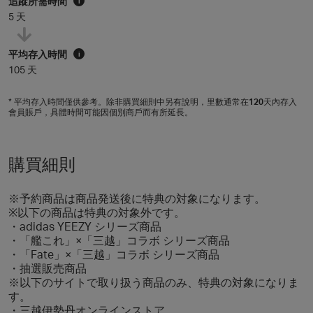
追蹤所需時間
i
5 天
平均存入時間
i
105 天
* 平均存入時間僅供參考。除非購買細則中另有說明，里數通常在
120
天內存入
會員賬戶，具體時間可能因個別商戶而有所延長。
購買細則
※予約商品は商品発送後に特典の対象になります。
※以下の商品は特典の対象外です。
・adidas YEEZY シリーズ商品
・「艦これ」×「三越」コラボ シリーズ商品
・「Fate」×「三越」コラボ シリーズ商品
・抽選販売商品
※以下のサイトで取り扱う商品のみ、特典の対象になりま
す。
・三越伊勢丹オンラインストア