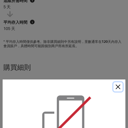
追蹤所需時間
i
5 天
平均存入時間
i
105 天
* 平均存入時間僅供參考。除非購買細則中另有說明，里數通常在
120
天內存入
會員賬戶，具體時間可能因個別商戶而有所延長。
購買細則
***
使用非本網站提供的優惠代碼可能導致獎勵失效。獎勵不適
用於郵費/手續費/運費及各種稅項（包括但不限於增值稅和
消費稅等）。
關於 Airalo Asia