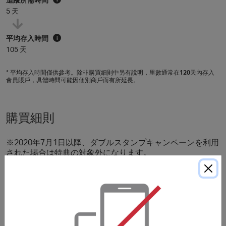
5 天
平均存入時間
i
105 天
* 平均存入時間僅供參考。除非購買細則中另有說明，里數通常在
120
天內存入
會員賬戶，具體時間可能因個別商戶而有所延長。
購買細則
※2020年7月1日以降、ダブルスタンプキャンペーンを利用
された場合は特典の対象外になります。
※2020年7月15日以降、ディスカウントクーポンコードを
利用された場合は特典の対象外になります。
※Hotels.comのアプリ経由のご利用は特典の対象外になり
ます。
・ホテルページのホテル名の下に”Hotels.com™ リワー
ド"というマークが入っているホテルが特典の対象となりま
す。