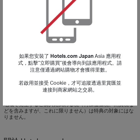
・ホテル予約のみ特典の対象となります。航空券など、ホ
テル予約以外のサービスは特典の対象外です。
・日本サイトでのご利用のみ特典の対象となります。他の
国に遷移してのご利用、Hotels.comヘッダー上の国旗アイ
コンが日の丸ではない他国の国旗になった状態でのご利用
は特典の対象外になります。
・宿泊予約された後の予約内容の変更（宿泊日数、一部キ
ャンセル等を含めた全ての変更）は特典の対象外です。
・価格保証を利用された場合は特典の対象外です。
如果您安裝了
Hotels.com Japan
Asia 應用程
・遷移後、ホテルズドットコム内 （ https://jp.hotels.com
式，點擊“立即購買”後會導向到該應用程式。請
) 以外での予約は特典の対象外です。
注意僅通過網站購物才會獲得里數。
***
若啟用並接受 Cookie，才可追蹤透過里賞匯並
このサイトで掲載していないバウチャー、クーポンコード
連接到商家網站之交易。
を使用した場合、ご購入が特典の対象外になる場合があり
ます。郵便料金、手数料、配送料及び、お客様がお住いの
地域で発生するご購入に関わる税（付加価値税、消費税な
どを含みますが、これに限りません）は特典の対象にはな
りません。