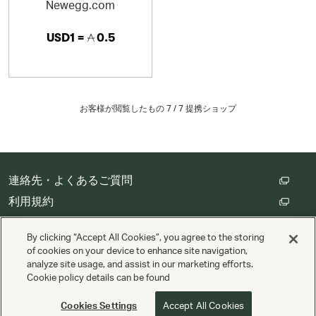
Newegg.com
USD1 =
0.5
お客様が閲覧したもの 7 /
7
提携ショップ
連絡先・よくあるご質問
利用規約
カスタマープライバシー保護方針
By clicking “Accept All Cookies”, you agree to the storing
クッキーの設定
of cookies on your device to enhance site navigation,
analyze site usage, and assist in our marketing efforts.
Cookie policy details can be found
Copyright © Cathay Pacific Airways Limited 國泰航空有限公司
搭載
Valuedynamx
Cookies Settings
Accept All Cookies