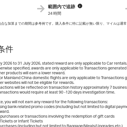
範囲内で追跡
i
24 時間
平均点な加算までの期間は参考例です。購入条件に特に記載が無い限り、マイルは通常
条件
y 2026 to 31 July 2026, stated reward are only applicable to Car rentals. 
erwise specified, awards are only applicable to Transactions generated 
ther products will earn a lower reward.
r Mainland China domestic flights are only applicable to Transactions
er websites will not be eligible for rewards.
sactions will be reflected on transaction history approximately 7 busines
ansactions would require at least 90 -120 days investigation time.
e, you will not earn any reward for the following transactions:
sing bank-related promo codes (including but not limited to digital paym
eward.
d purchases or transactions involving the redemption of gift cards
 Tickets or Infant Tickets
urchases (including but not limited to Baggage/Meals/Upgrades etc.)