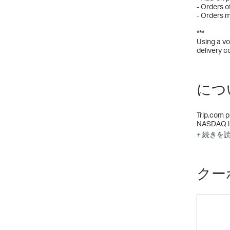
- Orders o
- Orders m
***
Using a vo
delivery c
について
Trip.com p
NASDAQ li
online tra
+ 続きを
クー