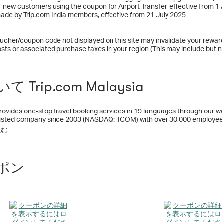
f new customers using the coupon for Airport Transfer, effective from 1 
ade by Trip.com India members, effective from 21 July 2025
ucher/coupon code not displayed on this site may invalidate your rewar
osts or associated purchase taxes in your region (This may include but no
 Trip.com Malaysia
rovides one-stop travel booking services in 19 languages through our we
sted company since 2003 (NASDAQ: TCOM) with over 30,000 employees a
vel agencies in the world.
読む
ポン