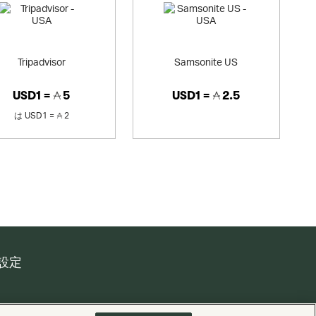
Tripadvisor
Samsonite US
USD1 =
5
USD1 =
2.5
は
USD1 =
2
設定
搭載
Valuedynamx