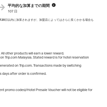
平均的な加算までの期間
i
107 日
120
日以内に加算されますが、加盟店によってはさらに長くかかる場合も
All other products will earn a lower reward.
on Trip.com Malaysia. Stated reward is for hotel reservation
 generated on Trip.com. Transactions made by switching
s days after order is confirmed.
ent promo codes)/Hotel Presale Voucher will not be eligible for