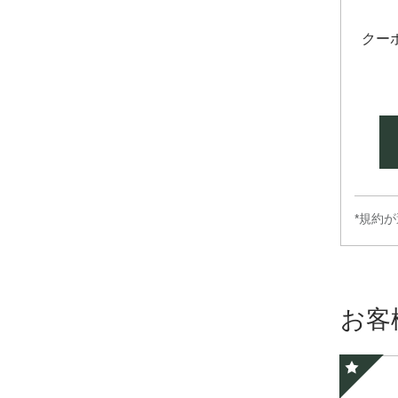
クー
*規約
お客
スペシャ