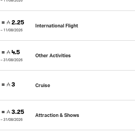
 – 11/08/2026
 =
2.25
International Flight
 – 11/08/2026
 =
4.5
Other Activities
 – 31/08/2026
 =
3
Cruise
 =
3.25
Attraction & Shows
 – 31/08/2026