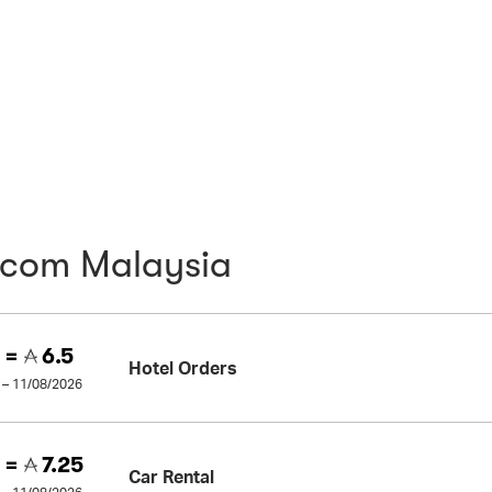
.com Malaysia
 =
6.5
Hotel Orders
 – 11/08/2026
 =
7.25
Car Rental