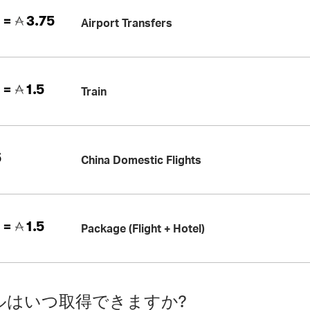
 =
3.75
Airport Transfers
 =
1.5
Train
5
China Domestic Flights
 =
1.5
Package (Flight + Hotel)
ルはいつ取得できますか?