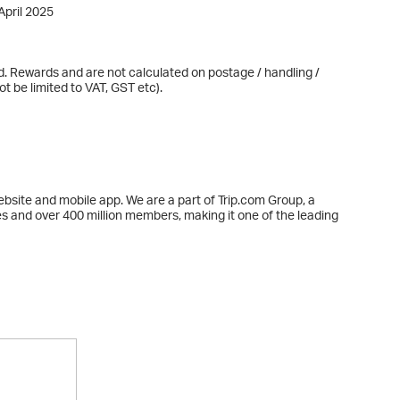
April 2025
d. Rewards and are not calculated on postage / handling /
t be limited to VAT, GST etc).
bsite and mobile app. We are a part of Trip.com Group, a
nd over 400 million members, making it one of the leading