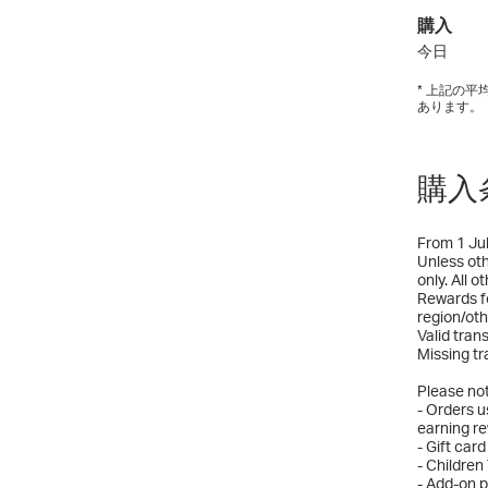
購入
今日
* 上記の
あります。
購入
From 1 Jul
Unless oth
only. All o
Rewards fo
region/oth
Valid tran
Missing tr
Please not
- Orders u
earning r
- Gift car
- Children
- Add-on p