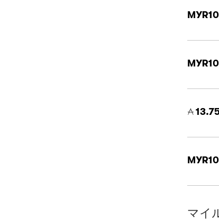
MYR10
MYR10
13.7
MYR10
マイ