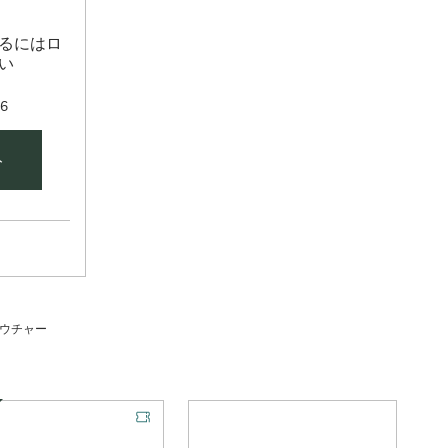
るにはロ
い
26
ト
ウチャー
シャルオファー