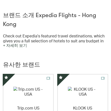
브랜드 소개 Expedia Flights - Hong
Kong
Check out Expedia's featured travel destinations, which
gives you a full selection of hotels to suit any budget in
+ 자세히 보기
the most popular destinations in Malaysia, Southeast
Asia and the world at large. Find the room that is right
for you using our star ratings, guest reviews, location
maps & great discount rates.
유사한 브랜드
Expedia是世界最大的在線旅遊公司之一，為許多地區的旅
客設立本地化網站，提供機票、租車、活動、酒店預訂等服
務，選擇十分多樣化，讓您輕鬆探索世界。
스페셜 오퍼
스페셜 오퍼
Trip.com US
KLOOK US