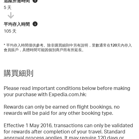
追蹤所需時間
i
5 天
平均存入時間
i
105 天
* 平均存入時間僅供參考。除非購買細則中另有說明，里數通常在
120
天內存入
會員賬戶，具體時間可能因個別商戶而有所延長。
購買細則
Please read important conditions below before making
your purchase with Expedia.com.hk:
Rewards can only be earned on flight bookings, no
rewards will be paid for any other booking type.
Effective 1 May 2016, transactions can only be validated
for rewards after completion of your travel. Standard
approval process applies. It may require 120 days or