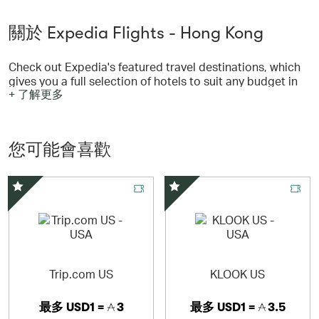
關於 Expedia Flights - Hong Kong
Check out Expedia's featured travel destinations, which
gives you a full selection of hotels to suit any budget in
+ 了解更多
the most popular destinations in Malaysia, Southeast
Asia and the world at large. Find the room that is right
for you using our star ratings, guest reviews, location
maps & great discount rates.
您可能會喜歡
Expedia是世界最大的在線旅遊公司之一，為許多地區的旅
客設立本地化網站，提供機票、租車、活動、酒店預訂等服
務，選擇十分多樣化，讓您輕鬆探索世界。
精選優惠
精選優惠
Trip.com US
KLOOK US
最多
USD1 =
3
最多
USD1 =
3.5