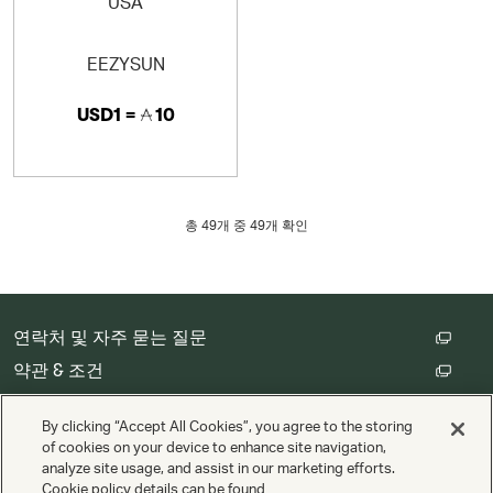
EEZYSUN
USD1 =
10
총
49
개 중 49개 확인
연락처 및 자주 묻는 질문
약관 & 조건
고객 개인정보 처리방침
By clicking “Accept All Cookies”, you agree to the storing
쿠키 설정
of cookies on your device to enhance site navigation,
analyze site usage, and assist in our marketing efforts.
Cookie policy details can be found