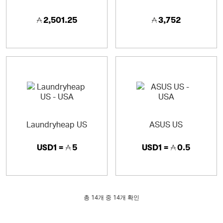
2,501.25
3,752
Laundryheap US
ASUS US
USD1 =
5
USD1 =
0.5
총
14
개 중 14개 확인