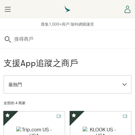
Menu
登
匯集1,000+商戶 隨時網購賺里
搜尋
支援App追蹤之商戶
最熱門
全部的 4 商家
精選優惠
精選優惠