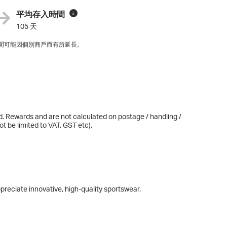
平均存入時間
i
105 天
間可能因個別商戶而有所延長。
d. Rewards and are not calculated on postage / handling /
t be limited to VAT, GST etc).
preciate innovative, high-quality sportswear.