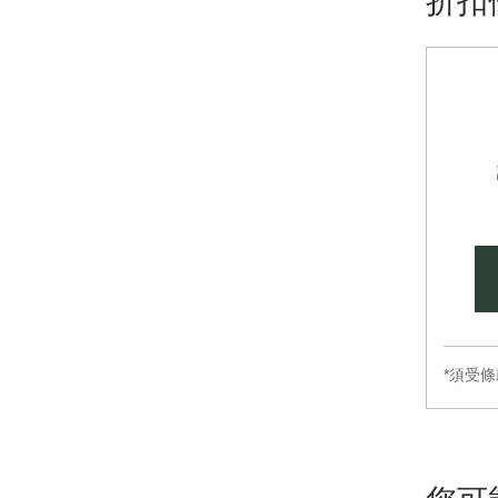
折扣
*須受