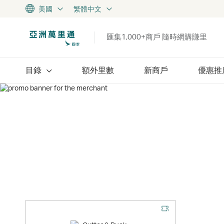
美國
繁體中文
匯集1,000+商戶 隨時網購賺里
目錄
額外里數
新商戶
優惠推