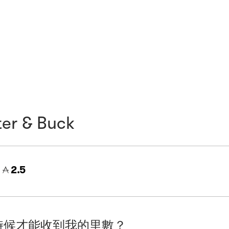
er & Buck
=
2.5
時候才能收到我的里數？