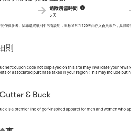
追蹤所需時間
i
5 天
入時間僅供參考。除非購買細則中另有說明，里數通常在
120
天內存入會員賬戶，具體時
細則
ucher/coupon code not displayed on this site may invalidate your rewar
osts or associated purchase taxes in your region (This may include but no
utter & Buck
uck is a premier line of golf-inspired apparel for men and women who ap