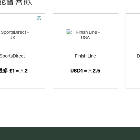
能會喜歡
SportsDirect
Finish Line
D
最多
£1 =
2
USD1 =
2.5