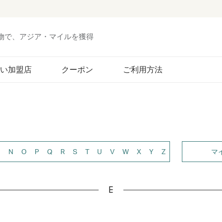
い物で、アジア・マイルを獲得
い加盟店
クーポン
ご利用方法
M
N
O
P
Q
R
S
T
U
V
W
X
Y
Z
マ
E