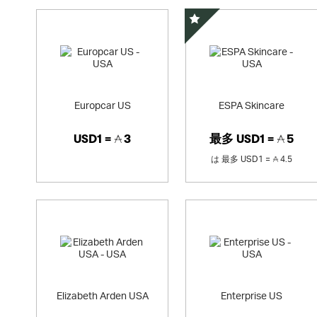
スペシャルオファー
Europcar US
ESPA Skincare
USD1 =
3
最多
USD1 =
5
は
最多
USD1 =
4.5
Elizabeth Arden USA
Enterprise US