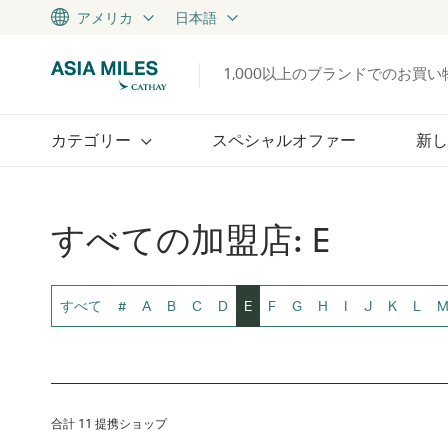
アメリカ
日本語
1,000以上のブランドでのお買
カテゴリー
スペシャルオファー
新し
すべての加盟店: E
すべて
#
A
B
C
D
E
F
G
H
I
J
K
L
合計 11 提携ショップ