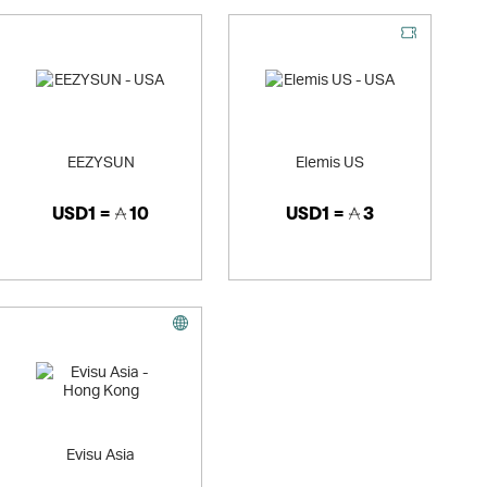
EEZYSUN
Elemis US
USD1 =
10
USD1 =
3
Evisu Asia