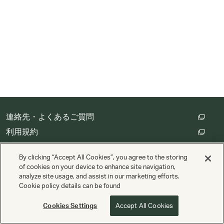
連絡先・よくあるご質問
利用規約
カスタマープライバシー保護方針
By clicking “Accept All Cookies”, you agree to the storing
クッキーの設定
of cookies on your device to enhance site navigation,
analyze site usage, and assist in our marketing efforts.
Cookie policy details can be found
Copyright © Cathay Pacific Airways Limited 國泰航空有限公司
搭載
Valuedynamx
Cookies Settings
Accept All Cookies