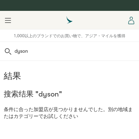
Menu
ロ
1,000以上のブランドでのお買い物で、アジア・マイルを獲得
検索
結果
搜索结果 "dyson"
条件に合った加盟店が見つかりませんでした。別の地域ま
たはカテゴリーでお試しください