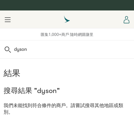
Menu
登
匯集1,000+商戶 隨時網購賺里
搜尋
結果
搜尋結果 "dyson"
我們未能找到符合條件的商戶。請嘗試搜尋其他地區或類
別。