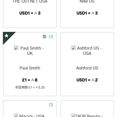
THE OUTNET USA
Nike US
USD1 =
3
USD1 =
3
精选优惠
Paul Smith
Ashford US
£1 =
8
USD1 =
2
非促销期
£1 =
5.25