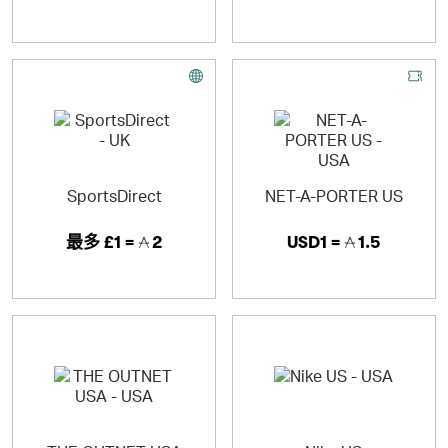
SportsDirect
NET-A-PORTER US
最多
£1 =
2
USD1 =
1.5