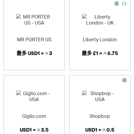
MR PORTER US
Liberty London
最多
USD1 =
3
最多
£1 =
6.75
Giglio.com
Shopbop
USD1 =
3.5
USD1 =
0.5