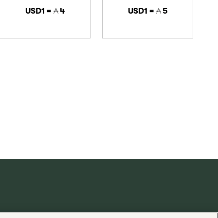
USD1 =
4
USD1 =
5
供电
Valuedynamx