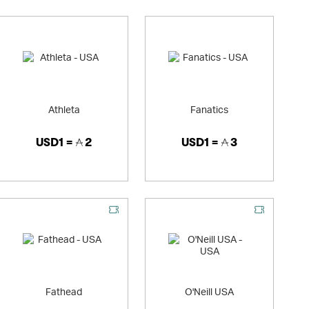
Athleta
Fanatics
USD1 =
2
USD1 =
3
Fathead
O'Neill USA