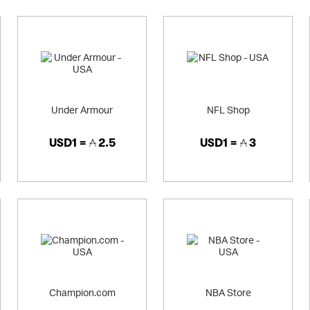
Under Armour
NFL Shop
USD1 =
2.5
USD1 =
3
Champion.com
NBA Store