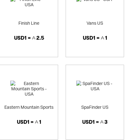
Finish Line
Vans US
USD1 =
2.5
USD1 =
1
Eastern Mountain Sports
SpaFinder US
USD1 =
1
USD1 =
3