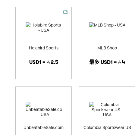
Holabird Sports
MLB Shop
USD1 =
2.5
最多
USD1 =
4
UnbeatableSale.com
Columbia Sportswear US