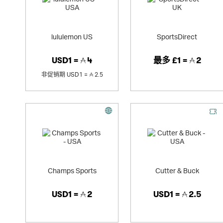
lululemon US
SportsDirect
USD1 =
4
最多
£1 =
2
非促销期
USD1 =
2.5
Champs Sports
Cutter & Buck
USD1 =
2
USD1 =
2.5