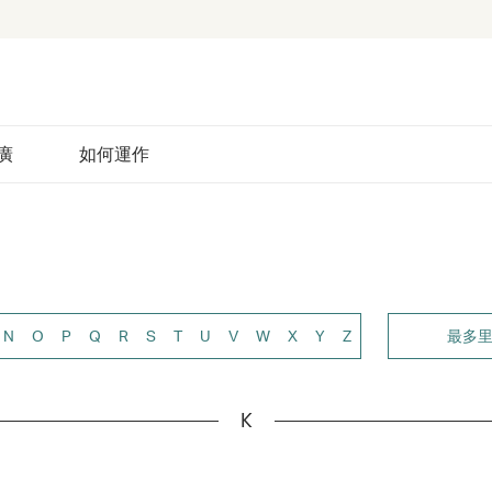
廣
如何運作
N
O
P
Q
R
S
T
U
V
W
X
Y
Z
最多
K