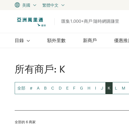
美國
繁體中文
匯集1,000+商戶 隨時網購賺里
目錄
額外里數
新商戶
優惠推
所有商戶: K
全部
#
A
B
C
D
E
F
G
H
I
J
K
L
M
全部的 6 商家