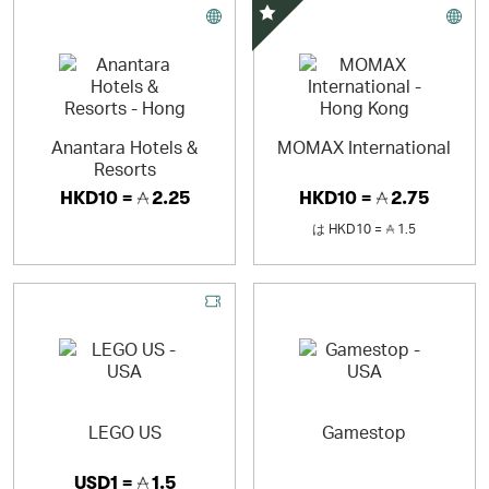
スペシャルオファー
Anantara Hotels &
MOMAX International
Resorts
HKD10 =
2.25
HKD10 =
2.75
は
HKD10 =
1.5
LEGO US
Gamestop
USD1 =
1.5