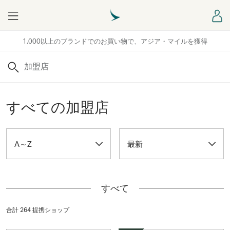
Menu
ロ
1,000以上のブランドでのお買い物で、アジア・マイルを獲得
検索
すべての加盟店
A～Z
最新
すべて
合計 264 提携ショップ