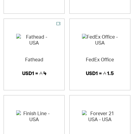
Fathead
FedEx Office
USD1 =
4
USD1 =
1.5