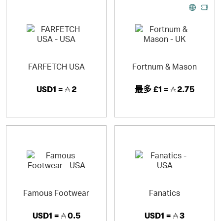
FARFETCH USA
Fortnum & Mason
USD1 =
2
最多
£1 =
2.75
Famous Footwear
Fanatics
USD1 =
0.5
USD1 =
3