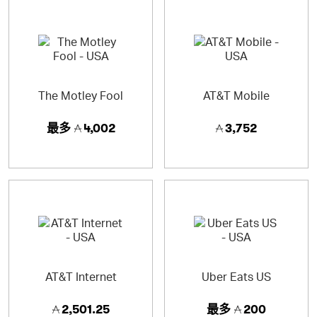
The Motley Fool
AT&T Mobile
最多
4,002
3,752
AT&T Internet
Uber Eats US
2,501.25
最多
200