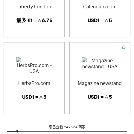
Liberty London
Calendars.com
最多
£1 =
6.75
USD1 =
5
HerbsPro.com
Magazine newstand
USD1 =
5
USD1 =
5
您已查看 24 /
264
商家