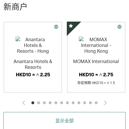
新商户
精选优惠
Anantara Hotels &
MOMAX International
Resorts
HKD10 =
2.25
HKD10 =
2.75
非促销期
HKD10 =
1.5
Click and Go to the previ
Click
显示全部