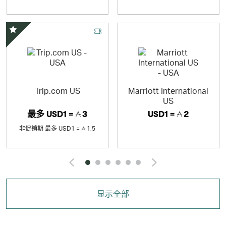
精选优惠
Trip.com US
Marriott International
US
最多
USD1 =
3
USD1 =
2
非促销期
最多
USD1 =
1.5
Click and Go to the p
Click and 
显示全部