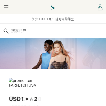
Menu
登
汇集1,000+商户 随时网购赚里
搜索
USD1 =
最多
£1 =
2
8