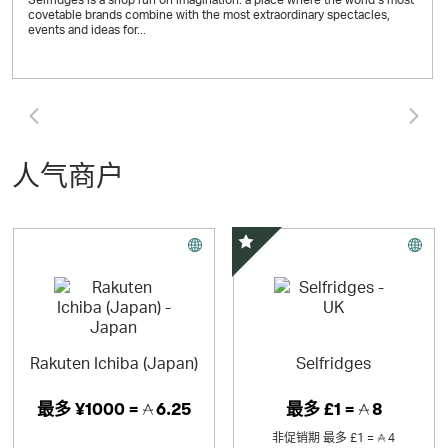
covetable brands combine with the most extraordinary spectacles,
events and ideas for...
Click and Go to the previous 
Cl
人气商户
精选优惠
Rakuten Ichiba (Japan)
Selfridges
最多
¥1000 =
6.25
最多
£1 =
8
非促销期
最多
£1 =
4